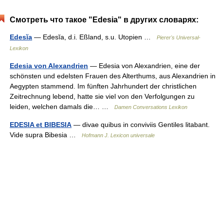
Смотреть что такое "Edesia" в других словарях:
Edesĭa
— Edesĭa, d.i. Eßland, s.u. Utopien …
Pierer's Universal-
Lexikon
Edesia von Alexandrien
— Edesia von Alexandrien, eine der
schönsten und edelsten Frauen des Alterthums, aus Alexandrien in
Aegypten stammend. Im fünften Jahrhundert der christlichen
Zeitrechnung lebend, hatte sie viel von den Verfolgungen zu
leiden, welchen damals die… …
Damen Conversations Lexikon
EDESIA et BIBESIA
— divae quibus in conviviis Gentiles litabant.
Vide supra Bibesia …
Hofmann J. Lexicon universale