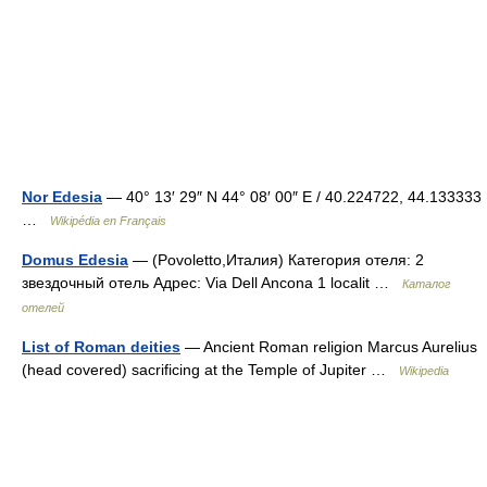
Nor Edesia
— 40° 13′ 29″ N 44° 08′ 00″ E / 40.224722, 44.133333
…
Wikipédia en Français
Domus Edesia
— (Povoletto,Италия) Категория отеля: 2
звездочный отель Адрес: Via Dell Ancona 1 localit …
Каталог
отелей
List of Roman deities
— Ancient Roman religion Marcus Aurelius
(head covered) sacrificing at the Temple of Jupiter …
Wikipedia