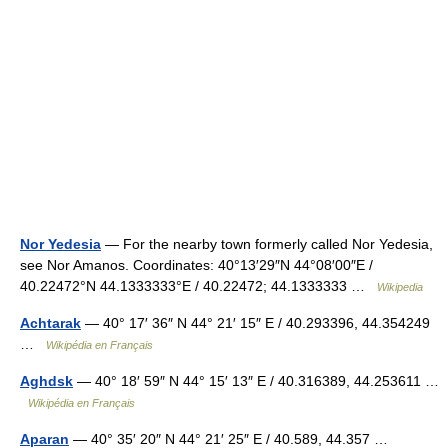
Nor Yedesia
— For the nearby town formerly called Nor Yedesia,
see Nor Amanos. Coordinates: 40°13′29″N 44°08′00″E /
40.22472°N 44.1333333°E / 40.22472; 44.1333333 …
Wikipedia
Achtarak
— 40° 17′ 36″ N 44° 21′ 15″ E / 40.293396, 44.354249
…
Wikipédia en Français
Aghdsk
— 40° 18′ 59″ N 44° 15′ 13″ E / 40.316389, 44.253611 …
Wikipédia en Français
Aparan
— 40° 35′ 20″ N 44° 21′ 25″ E / 40.589, 44.357 …